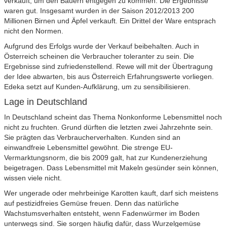
verkauft, um den Bauern entgegen zu kommen. Die Ergebnisse
waren gut. Insgesamt wurden in der Saison 2012/2013 200
Millionen Birnen und Äpfel verkauft. Ein Drittel der Ware entsprach
nicht den Normen.
Aufgrund des Erfolgs wurde der Verkauf beibehalten. Auch in
Österreich scheinen die Verbraucher toleranter zu sein. Die
Ergebnisse sind zufriedenstellend. Rewe will mit der Übertragung
der Idee abwarten, bis aus Österreich Erfahrungswerte vorliegen.
Edeka setzt auf Kunden-Aufklärung, um zu sensibilisieren.
Lage in Deutschland
In Deutschland scheint das Thema Nonkonforme Lebensmittel noch
nicht zu fruchten. Grund dürften die letzten zwei Jahrzehnte sein.
Sie prägten das Verbraucherverhalten. Kunden sind an
einwandfreie Lebensmittel gewöhnt. Die strenge EU-
Vermarktungsnorm, die bis 2009 galt, hat zur Kundenerziehung
beigetragen. Dass Lebensmittel mit Makeln gesünder sein können,
wissen viele nicht.
Wer ungerade oder mehrbeinige Karotten kauft, darf sich meistens
auf pestizidfreies Gemüse freuen. Denn das natürliche
Wachstumsverhalten entsteht, wenn Fadenwürmer im Boden
unterwegs sind. Sie sorgen häufig dafür, dass Wurzelgemüse