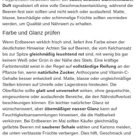
Duft
signalisiert oft eine volle Geschmacksentwicklung, während die
Beeren fest sein sollten und nicht weich oder auslaufend. Matte,
blasse, beschädigte oder schimmelige Früchte sollten vermieden
werden, um Qualität und Nährwert zu erhalten.
Farbe und Glanz prüfen
Wenn Erdbeeren wirklich frisch sind, liefert ihre Farbe einen der
deutlichsten Hinweise: Achten Sie auf Beeren, die vom Kelchansatz
bis zur Spitze
gleichmäßig leuchtend rot
sind, mit wenig bis gar
keinem Weiß oder Grün in der Nähe des Stiels. Eine kräftige
Farbintensität weist in der Regel auf
vollständige Reifung
an der
Pflanze hin, wenn
natürliche Zucker
, Anthocyane und Vitamin-C-
Gehalte besser entwickelt sind. Matte, blasse oder ungleichmäßige
Stellen können auf Unreife oder Lagerstress hindeuten. Die
Oberfläche sollte
glatt und unversehrt
wirken, ohne gequetschte,
eingesunkene oder auslaufende Bereiche, die den Nährstoffverlust
beschleunigen können. Ein leichter natürlicher Glanz ist
wünschenswert, aber
übermäßiger nasser Glanz
kann auf
Feuchtigkeitsansammlungen hinweisen, die die Haltbarkeit
verkürzen. Bei Erdbeeren im Mai sollten Käufer gleichmäßig
gefärbte Beeren mit
sauberer Schale
wählen und Kartons meiden,
die unten verblasste Früchte verbergen. Dies hilft, Geschmack und