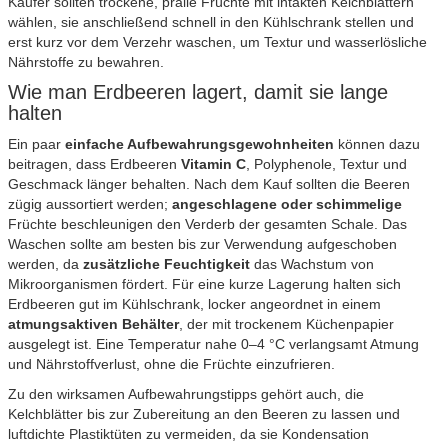
Käufer sollten trockene, pralle Früchte mit intakten Kelchblättern
wählen, sie anschließend schnell in den Kühlschrank stellen und
erst kurz vor dem Verzehr waschen, um Textur und wasserlösliche
Nährstoffe zu bewahren.
Wie man Erdbeeren lagert, damit sie lange
halten
Ein paar
einfache Aufbewahrungsgewohnheiten
können dazu
beitragen, dass Erdbeeren
Vitamin C
, Polyphenole, Textur und
Geschmack länger behalten. Nach dem Kauf sollten die Beeren
zügig aussortiert werden;
angeschlagene oder schimmelige
Früchte beschleunigen den Verderb der gesamten Schale. Das
Waschen sollte am besten bis zur Verwendung aufgeschoben
werden, da
zusätzliche Feuchtigkeit
das Wachstum von
Mikroorganismen fördert. Für eine kurze Lagerung halten sich
Erdbeeren gut im Kühlschrank, locker angeordnet in einem
atmungsaktiven Behälter
, der mit trockenem Küchenpapier
ausgelegt ist. Eine Temperatur nahe 0–4 °C verlangsamt Atmung
und Nährstoffverlust, ohne die Früchte einzufrieren.
Zu den wirksamen Aufbewahrungstipps gehört auch, die
Kelchblätter bis zur Zubereitung an den Beeren zu lassen und
luftdichte Plastiktüten zu vermeiden, da sie Kondensation