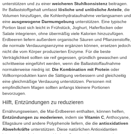
unterstützen und zu einer
weicheren Stuhlkonsistenz
beitragen.
Ihr Ballaststoffgehalt umfasst
lösliche und unlösliche Anteile
, die
Volumen hinzufügen, die Kohlenhydrataufnahme verlangsamen und
eine
ausgewogene Darmumgebung
unterstützen. Eine typische
Portion lässt sich leicht in Frühstück, Joghurt, Haferflocken oder
Salate integrieren, ohne übermäßig viele Kalorien hinzuzufügen.
Erdbeeren liefern außerdem organische Säuren und Pflanzenstoffe,
die normale Verdauungsenzyme ergänzen können, ersetzen jedoch
nicht die vom Körper produzierten Enzyme. Für die beste
Verträglichkeit sollten sie reif gegessen, gründlich gewaschen und
schrittweise eingeführt werden, wenn die Ballaststoffaufnahme
normalerweise niedrig ist.
Die Kombination mit Protein
oder
Vollkornprodukten kann die Sättigung verbessern und gleichzeitig
eine gleichmäßige Verdauung unterstützen. Personen mit
empfindlichem Magen sollten anfangs kleinere Portionen
bevorzugen.
Hilft, Entzündungen zu reduzieren
Ernährungsweisen, die Mai-Erdbeeren enthalten, können helfen,
Entzündungen zu moderieren
, indem sie
Vitamin C
, Anthocyane,
Ellagsäure und andere Polyphenole liefern, die die
antioxidativen
Abwehrkräfte
unterstützen. Diese natürlichen Antioxidantien