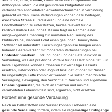
Anthocyane liefern, die mit gesünderen Blutgefäßen und
verbesserten antioxidativen Abwehrmechanismen in Verbindung
gebracht werden. Diese Verbindungen können dazu beitragen,
oxidativen Stress
zu reduzieren und eine normale
Endothelfunktion zu unterstützen, beides relevant für die
kardiovaskuläre Gesundheit. Kalium trägt im Rahmen einer
ausgewogenen Ernährung zur normalen Regulierung des
Blutdrucks bei, während Folat einen gesunden Homocystein-
Stoffwechsel unterstützt. Forschungsergebnisse bringen einen
höheren Beerenverzehr mit moderaten Verbesserungen bei
Cholesterinmarkern
, Entzündungen und der Gefäßfunktion in
Verbindung, was auf praktische Vorteile für das Herz hindeutet. Für
beste Ergebnisse können Erdbeeren zuckerhaltige Desserts
ersetzen, Haferflocken oder Joghurt hinzugefügt oder mit Nüssen
für ungesättigte Fette kombiniert werden. Sie sollten medizinische
Versorgung, Bewegung, den Verzicht auf Rauchen und allgemeine
Ernährungsmuster
, die reich an Pflanzen und minimal
verarbeiteten Lebensmitteln sind, ergänzen, nicht ersetzen.
Fördert eine gesunde Verdauung
Reich an Ballaststoffen und Wasser können Erdbeeren eine
gesunde Verdauung
fördern, indem sie
regelmäßige Stuhlgänge