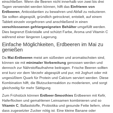
einschließen. Wenn die Beeren nicht innerhalb von zwei bis drei
Tagen verwendet werden können, hilft das
Einfrieren von
Erdbeeren
, Antioxidantien zu bewahren und Abfall zu reduzieren.
Sie sollten abgespült, gründlich getrocknet, entstielt, auf einem
Tablett einzeln vorgefroren und anschließend in einen
verschlossenen gefriergeeigneten Behälter
umgefüllt werden.
Dies begrenzt Eiskristalle und schützt Farbe, Aroma und Vitamin C
während einer längeren Lagerung.
Einfache Möglichkeiten, Erdbeeren im Mai zu
genießen
Da
Mai-Erdbeeren
meist am süßesten und aromatischsten sind,
können sie mit
minimaler Vorbereitung
genossen werden und
dennoch zur Nährstoffaufnahme beitragen. Frische Beeren sollten
erst kurz vor dem Verzehr abgespült und pur, mit Joghurt oder mit
ungesüßtem Quark für Protein und Calcium serviert werden. Diese
Kombination hilft, die Blutzuckerreaktion zu moderieren, und sorgt
gleichzeitig für mehr Sättigung.
Zum Frühstück können
Erdbeer-Smoothies
Erdbeeren mit Kefir,
Haferflocken und gemahlenen Leinsamen kombinieren und so
Vitamin C
, Ballaststoffe, Probiotika und gesunde Fette liefern, ohne
dass zugesetzter Zucker nötig ist. Eine kleine Banane oder