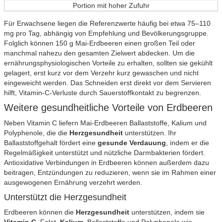
Portion mit hoher Zufuhr
Für Erwachsene liegen die Referenzwerte häufig bei etwa 75–110
mg pro Tag, abhängig von Empfehlung und Bevölkerungsgruppe.
Folglich können 150 g Mai-Erdbeeren einen großen Teil oder
manchmal nahezu den gesamten Zielwert abdecken. Um die
ernährungsphysiologischen Vorteile zu erhalten, sollten sie gekühlt
gelagert, erst kurz vor dem Verzehr kurz gewaschen und nicht
eingeweicht werden. Das Schneiden erst direkt vor dem Servieren
hilft, Vitamin-C-Verluste durch Sauerstoffkontakt zu begrenzen.
Weitere gesundheitliche Vorteile von Erdbeeren
Neben Vitamin C liefern Mai-Erdbeeren Ballaststoffe, Kalium und
Polyphenole, die die
Herzgesundheit
unterstützen. Ihr
Ballaststoffgehalt fördert eine
gesunde Verdauung
, indem er die
Regelmäßigkeit unterstützt und nützliche Darmbakterien fördert.
Antioxidative Verbindungen in Erdbeeren können außerdem dazu
beitragen, Entzündungen zu reduzieren, wenn sie im Rahmen einer
ausgewogenen Ernährung verzehrt werden.
Unterstützt die Herzgesundheit
Erdbeeren können die
Herzgesundheit
unterstützen, indem sie
Vitamin C
, Folat,
Kalium
, Ballaststoffe und Polyphenole wie