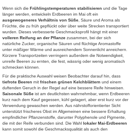
Wenn sich die
Frühlingstemperaturen stabilisieren
und die Tage
länger werden, entwickeln Erdbeeren im Mai oft ein
ausgewogeneres Verhältnis von Süße
, Säure und Aroma als
Früchte, die zu früh gepflückt oder über weite Strecken transportiert
wurden. Dieses verbesserte Geschmacksprofil hängt mit einer
volleren Reifung an der Pflanze
zusammen, bei der sich
natürliche Zucker, organische Säuren und flüchtige Aromastoffe
unter mäßiger Wärme und ausreichendem Sonnenlicht anreichern.
Kürzere Transportzeiten verringern außerdem die Notwendigkeit,
unreife Beeren zu ernten, die fest, wässrig oder wenig aromatisch
schmecken können.
Für die praktische Auswahl weisen Beobachter darauf hin, dass
tiefrote Beeren
mit
frischen grünen Kelchblättern
und einem
duftenden Geruch in der Regel auf eine bessere Reife hinweisen.
Saisonale Süße
ist am deutlichsten wahrnehmbar, wenn Erdbeeren
kurz nach dem Kauf gegessen, kühl gelagert, aber erst kurz vor der
Verwendung gewaschen werden. Aus nährstofforientierter Sicht
unterstützt frischeres Obst im Allgemeinen eine bessere Erhaltung
empfindlicher Pflanzenstoffe, darunter Polyphenole und Pigmente,
die mit der Reife verbunden sind. Die Wahl
lokaler Mai-Erdbeeren
kann somit sowohl die Geschmacksqualität als auch den