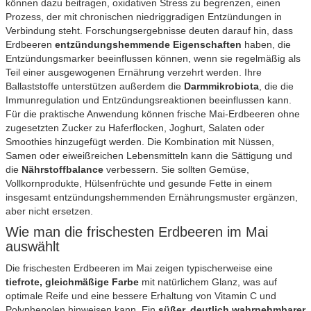
können dazu beitragen, oxidativen Stress zu begrenzen, einen
Prozess, der mit chronischen niedriggradigen Entzündungen in
Verbindung steht. Forschungsergebnisse deuten darauf hin, dass
Erdbeeren
entzündungshemmende Eigenschaften
haben, die
Entzündungsmarker beeinflussen können, wenn sie regelmäßig als
Teil einer ausgewogenen Ernährung verzehrt werden. Ihre
Ballaststoffe unterstützen außerdem die
Darmmikrobiota
, die die
Immunregulation und Entzündungsreaktionen beeinflussen kann.
Für die praktische Anwendung können frische Mai-Erdbeeren ohne
zugesetzten Zucker zu Haferflocken, Joghurt, Salaten oder
Smoothies hinzugefügt werden. Die Kombination mit Nüssen,
Samen oder eiweißreichen Lebensmitteln kann die Sättigung und
die
Nährstoffbalance
verbessern. Sie sollten Gemüse,
Vollkornprodukte, Hülsenfrüchte und gesunde Fette in einem
insgesamt entzündungshemmenden Ernährungsmuster ergänzen,
aber nicht ersetzen.
Wie man die frischesten Erdbeeren im Mai
auswählt
Die frischesten Erdbeeren im Mai zeigen typischerweise eine
tiefrote, gleichmäßige Farbe
mit natürlichem Glanz, was auf
optimale Reife und eine bessere Erhaltung von Vitamin C und
Polyphenolen hinweisen kann. Ein
süßer, deutlich wahrnehmbarer