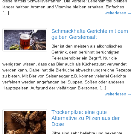
diese mittels Schweißverfahren. Die Vorteile: Lebensmittel bleiben
länger haltbar, Aromen und Vitamine bleiben erhalten. Einfaches
[…]
weiterlesen →
Schmackhafte Gerichte mit dem
gelben Gerstensaft
Bier ist den meisten als alkoholisches
Getränk, dem berühmt berüchtigten
Feierabendbier ein Begriff. Nur die
wenigsten wissen, dass das Bier auch als Küchenzutat verwendet
werden kann. Dabei hat die Bierküche abwechslungsreiche Rezepte
zu bieten. Mit Bier von Seisenegger z.B. können vielerlei Gerichte
verfeinert werden angefangen bei Suppen, Soßen oder anderen
Hauptspeisen. Aufgrund der vielfältigen Biersorten, […]
weiterlesen →
Trockenpilze: eine gute
Alternative zu Pilzen aus der
Dose
Pilze sind sehr beliebte und bekannte