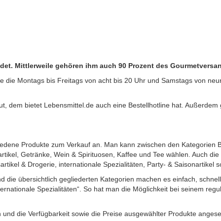
det. Mittlerweile gehören ihm auch 90 Prozent des Gourmetvers
ne die Montags bis Freitags von acht bis 20 Uhr und Samstags von neun
ut, dem bietet Lebensmittel.de auch eine Bestellhotline hat. Außerdem 
chiedene Produkte zum Verkauf an. Man kann zwischen den Kategorien B
tikel, Getränke, Wein & Spirituosen, Kaffee und Tee wählen. Auch die
artikel & Drogerie, internationale Spezialitäten, Party- & Saisonartik
und die übersichtlich gegliederten Kategorien machen es einfach, schne
nternationale Spezialitäten“. So hat man die Möglichkeit bei seinem re
und die Verfügbarkeit sowie die Preise ausgewählter Produkte anges