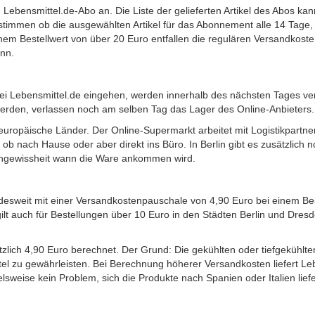
 Lebensmittel.de-Abo an. Die Liste der gelieferten Artikel des Abos k
bestimmen ob die ausgewählten Artikel für das Abonnement alle 14 Tage,
inem Bestellwert von über 20 Euro entfallen die regulären Versandkos
ann.
 bei Lebensmittel.de eingehen, werden innerhalb des nächsten Tages ve
 werden, verlassen noch am selben Tag das Lager des Online-Anbieters.
europäische Länder. Der Online-Supermarkt arbeitet mit Logistikpart
 ob nach Hause oder aber direkt ins Büro. In Berlin gibt es zusätzlich n
 Ungewissheit wann die Ware ankommen wird.
sweit mit einer Versandkostenpauschale von 4,90 Euro bei einem Beste
ilt auch für Bestellungen über 10 Euro in den Städten Berlin und Dres
tzlich 4,90 Euro berechnet. Der Grund: Die gekühlten oder tiefgekühlt
ttel zu gewährleisten. Bei Berechnung höherer Versandkosten liefert Leb
weise kein Problem, sich die Produkte nach Spanien oder Italien liefe