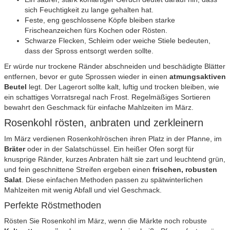
sich Feuchtigkeit zu lange gehalten hat.
Feste, eng geschlossene Köpfe bleiben starke
Frischeanzeichen fürs Kochen oder Rösten.
Schwarze Flecken, Schleim oder weiche Stiele bedeuten,
dass der Spross entsorgt werden sollte.
Er würde nur trockene Ränder abschneiden und beschädigte Blätter
entfernen, bevor er gute Sprossen wieder in einen
atmungsaktiven
Beutel
legt. Der Lagerort sollte kalt, luftig und trocken bleiben, wie
ein schattiges Vorratsregal nach Frost. Regelmäßiges Sortieren
bewahrt den Geschmack für einfache Mahlzeiten im März.
Rosenkohl rösten, anbraten und zerkleinern
Im März verdienen Rosenkohlröschen ihren Platz in der Pfanne, im
Bräter
oder in der Salatschüssel. Ein heißer Ofen sorgt für
knusprige Ränder, kurzes Anbraten hält sie zart und leuchtend grün,
und fein geschnittene Streifen ergeben einen
frischen, robusten
Salat
. Diese einfachen Methoden passen zu spätwinterlichen
Mahlzeiten mit wenig Abfall und viel Geschmack.
Perfekte Röstmethoden
Rösten Sie Rosenkohl im März, wenn die Märkte noch robuste