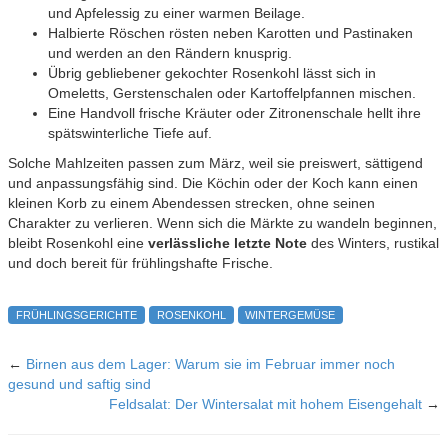
und Apfelessig zu einer warmen Beilage.
Halbierte Röschen rösten neben Karotten und Pastinaken
und werden an den Rändern knusprig.
Übrig gebliebener gekochter Rosenkohl lässt sich in
Omeletts, Gerstenschalen oder Kartoffelpfannen mischen.
Eine Handvoll frische Kräuter oder Zitronenschale hellt ihre
spätswinterliche Tiefe auf.
Solche Mahlzeiten passen zum März, weil sie preiswert, sättigend
und anpassungsfähig sind. Die Köchin oder der Koch kann einen
kleinen Korb zu einem Abendessen strecken, ohne seinen
Charakter zu verlieren. Wenn sich die Märkte zu wandeln beginnen,
bleibt Rosenkohl eine
verlässliche letzte Note
des Winters, rustikal
und doch bereit für frühlingshafte Frische.
FRÜHLINGSGERICHTE
ROSENKOHL
WINTERGEMÜSE
←
Birnen aus dem Lager: Warum sie im Februar immer noch
gesund und saftig sind
Feldsalat: Der Wintersalat mit hohem Eisengehalt
→