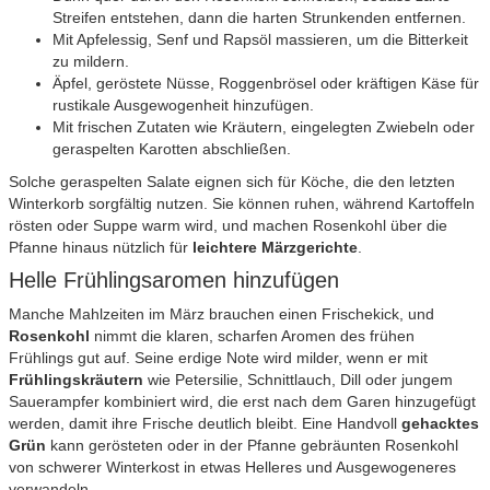
Streifen entstehen, dann die harten Strunkenden entfernen.
Mit Apfelessig, Senf und Rapsöl massieren, um die Bitterkeit
zu mildern.
Äpfel, geröstete Nüsse, Roggenbrösel oder kräftigen Käse für
rustikale Ausgewogenheit hinzufügen.
Mit frischen Zutaten wie Kräutern, eingelegten Zwiebeln oder
geraspelten Karotten abschließen.
Solche geraspelten Salate eignen sich für Köche, die den letzten
Winterkorb sorgfältig nutzen. Sie können ruhen, während Kartoffeln
rösten oder Suppe warm wird, und machen Rosenkohl über die
Pfanne hinaus nützlich für
leichtere Märzgerichte
.
Helle Frühlingsaromen hinzufügen
Manche Mahlzeiten im März brauchen einen Frischekick, und
Rosenkohl
nimmt die klaren, scharfen Aromen des frühen
Frühlings gut auf. Seine erdige Note wird milder, wenn er mit
Frühlingskräutern
wie Petersilie, Schnittlauch, Dill oder jungem
Sauerampfer kombiniert wird, die erst nach dem Garen hinzugefügt
werden, damit ihre Frische deutlich bleibt. Eine Handvoll
gehacktes
Grün
kann gerösteten oder in der Pfanne gebräunten Rosenkohl
von schwerer Winterkost in etwas Helleres und Ausgewogeneres
verwandeln.