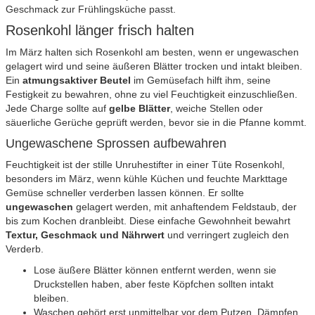
Geschmack zur Frühlingsküche passt.
Rosenkohl länger frisch halten
Im März halten sich Rosenkohl am besten, wenn er ungewaschen
gelagert wird und seine äußeren Blätter trocken und intakt bleiben.
Ein
atmungsaktiver Beutel
im Gemüsefach hilft ihm, seine
Festigkeit zu bewahren, ohne zu viel Feuchtigkeit einzuschließen.
Jede Charge sollte auf
gelbe Blätter
, weiche Stellen oder
säuerliche Gerüche geprüft werden, bevor sie in die Pfanne kommt.
Ungewaschene Sprossen aufbewahren
Feuchtigkeit ist der stille Unruhestifter in einer Tüte Rosenkohl,
besonders im März, wenn kühle Küchen und feuchte Markttage
Gemüse schneller verderben lassen können. Er sollte
ungewaschen
gelagert werden, mit anhaftendem Feldstaub, der
bis zum Kochen dranbleibt. Diese einfache Gewohnheit bewahrt
Textur, Geschmack und Nährwert
und verringert zugleich den
Verderb.
Lose äußere Blätter können entfernt werden, wenn sie
Druckstellen haben, aber feste Köpfchen sollten intakt
bleiben.
Waschen gehört erst unmittelbar vor dem Putzen, Dämpfen,