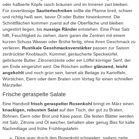
oder halbierte Köpfe rasch bräunen und im Inneren zart bleiben.
Für zuverlässige
Sautiertechniken
sollte die Pfanne breit, schwer
und richtig heiß sein, bevor Öl oder Butter hineinkommt. Die
Schnittflächen kommen zuerst auf die Oberfläche und bleiben
ungestört liegen, bis
nussige Ränder
entstehen. Eine Prise Salz
hilft, Feuchtigkeit zu ziehen, dann garen die Zentren mit einem
kurzen Schuss Wasser oder Brühe fertig, ohne ihren Geschmack zu
verlieren.
Rustikale Geschmacksverstärker
passen zur Saison:
zerdrückter Knoblauch, Kümmel, geräucherte Speckwürfel,
gebräunte Butter, Zitronenzeste oder ein Löffel körniger Senf, der
am Ende eingerührt wird. Die Röschen sollten
glänzend, leicht
angekohlt
und noch grün sein, bereit als Beilage zu Kartoffeln,
Würstchen, Eiern oder dem Braten vom Vortag für einen schnellen
Märzteller.
Frische geraspelte Salate
Eine Handvoll
frisch geraspelter Rosenkohl
bringt im März einen
knackigen, robusten Salat
auf den Tisch, der gut zu Braten,
Bohnen, Eiern oder Brot und Käse passt. Die festen Blätter werden
mit Salz, Zitrone und Öl weicher, behalten aber genug Biss für kalte
Nachmittage und frühe Frühlingstafeln.
Dünn quer durch den Rosenkohl schneiden, sodass zarte