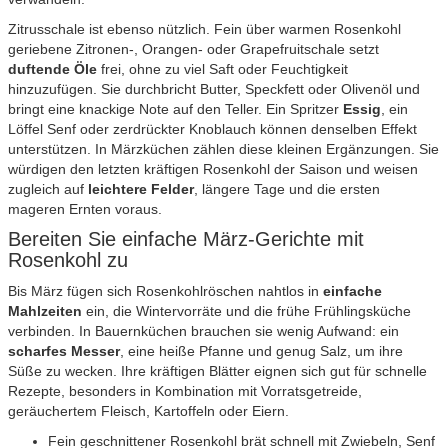
Zitrusschale ist ebenso nützlich. Fein über warmen Rosenkohl
geriebene Zitronen-, Orangen- oder Grapefruitschale setzt
duftende Öle
frei, ohne zu viel Saft oder Feuchtigkeit
hinzuzufügen. Sie durchbricht Butter, Speckfett oder Olivenöl und
bringt eine knackige Note auf den Teller. Ein Spritzer
Essig
, ein
Löffel Senf oder zerdrückter Knoblauch können denselben Effekt
unterstützen. In Märzküchen zählen diese kleinen Ergänzungen. Sie
würdigen den letzten kräftigen Rosenkohl der Saison und weisen
zugleich auf
leichtere Felder
, längere Tage und die ersten
mageren Ernten voraus.
Bereiten Sie einfache März-Gerichte mit
Rosenkohl zu
Bis März fügen sich Rosenkohlröschen nahtlos in
einfache
Mahlzeiten
ein, die Wintervorräte und die frühe Frühlingsküche
verbinden. In Bauernküchen brauchen sie wenig Aufwand: ein
scharfes Messer
, eine heiße Pfanne und genug Salz, um ihre
Süße zu wecken. Ihre kräftigen Blätter eignen sich gut für schnelle
Rezepte, besonders in Kombination mit Vorratsgetreide,
geräuchertem Fleisch, Kartoffeln oder Eiern.
Fein geschnittener Rosenkohl brät schnell mit Zwiebeln, Senf