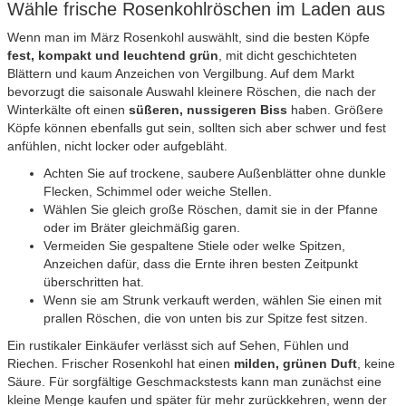
Wähle frische Rosenkohlröschen im Laden aus
Wenn man im März Rosenkohl auswählt, sind die besten Köpfe
fest, kompakt und leuchtend grün
, mit dicht geschichteten
Blättern und kaum Anzeichen von Vergilbung. Auf dem Markt
bevorzugt die saisonale Auswahl kleinere Röschen, die nach der
Winterkälte oft einen
süßeren, nussigeren Biss
haben. Größere
Köpfe können ebenfalls gut sein, sollten sich aber schwer und fest
anfühlen, nicht locker oder aufgebläht.
Achten Sie auf trockene, saubere Außenblätter ohne dunkle
Flecken, Schimmel oder weiche Stellen.
Wählen Sie gleich große Röschen, damit sie in der Pfanne
oder im Bräter gleichmäßig garen.
Vermeiden Sie gespaltene Stiele oder welke Spitzen,
Anzeichen dafür, dass die Ernte ihren besten Zeitpunkt
überschritten hat.
Wenn sie am Strunk verkauft werden, wählen Sie einen mit
prallen Röschen, die von unten bis zur Spitze fest sitzen.
Ein rustikaler Einkäufer verlässt sich auf Sehen, Fühlen und
Riechen. Frischer Rosenkohl hat einen
milden, grünen Duft
, keine
Säure. Für sorgfältige Geschmackstests kann man zunächst eine
kleine Menge kaufen und später für mehr zurückkehren, wenn der