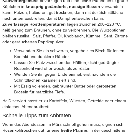
Kaltwettergemüse
bevorzugen und eine heiße Pfanne feste grüne
Köpfchen in
knusprig geränderte, nussige Bissen
verwandeln
kann. Putzen, halbieren, gut trocknen, dann mit der Schnittfläche
nach unten ausbreiten, damit Dampf entweichen kann.
Zuverlässige Rösttemperaturen
liegen zwischen 200–220 °C,
heiß genug zum Bräunen, ohne zu verbrennen. Die Würzoptionen
bleiben rustikal: Salz, Pfeffer, Öl, Knoblauch, Kümmel, Senf, Zitrone
oder geräuchertes Paprikapulver.
Verwenden Sie ein schweres, vorgeheiztes Blech für festen
Kontakt und dunklere Ränder.
Lassen Sie Platz zwischen den Hälften; dicht gedrängter
Rosenkohl wird eher weich, als zu rösten.
Wenden Sie ihn gegen Ende einmal, erst nachdem die
Schnittflächen karamellisiert sind.
Mit Essig vollenden, gebräunter Butter oder gerösteten
Bröseln für märzliche Tiefe.
Heiß serviert passt er zu Kartoffeln, Würsten, Getreide oder einem
einfachen Abendbrotbrett.
Schnelle Tipps zum Anbraten
Wenn das Abendessen im März schnell gehen muss, eignen sich
Rosenkohlröschen gut für eine
heiße Pfanne
, in der geschnittene