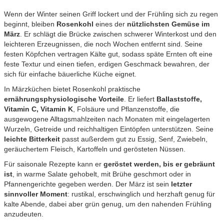
Wenn der Winter seinen Griff lockert und der Frühling sich zu regen
beginnt, bleiben
Rosenkohl
eines der
nützlichsten Gemüse im
März
. Er schlägt die Brücke zwischen schwerer Winterkost und den
leichteren Erzeugnissen, die noch Wochen entfernt sind. Seine
festen Köpfchen vertragen Kälte gut, sodass späte Ernten oft eine
feste Textur und einen tiefen, erdigen Geschmack bewahren, der
sich für einfache bäuerliche Küche eignet.
In Märzküchen bietet Rosenkohl praktische
ernährungsphysiologische Vorteile
. Er liefert
Ballaststoffe,
Vitamin C, Vitamin K
, Folsäure und Pflanzenstoffe, die
ausgewogene Alltagsmahlzeiten nach Monaten mit eingelagerten
Wurzeln, Getreide und reichhaltigen Eintöpfen unterstützen. Seine
leichte Bitterkeit
passt außerdem gut zu Essig, Senf, Zwiebeln,
geräuchertem Fleisch, Kartoffeln und gerösteten Nüssen.
Für saisonale Rezepte kann er
geröstet werden, bis er gebräunt
ist
, in warme Salate gehobelt, mit Brühe geschmort oder in
Pfannengerichte gegeben werden. Der März ist sein
letzter
sinnvoller Moment
: rustikal, erschwinglich und herzhaft genug für
kalte Abende, dabei aber grün genug, um den nahenden Frühling
anzudeuten.