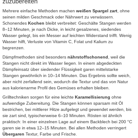
zuzubereiten
Mehrere einfache Methoden machen
weißen Spargel
zart
, ohne
seinen milden Geschmack oder Nährwert zu verwässern.
Schonendes
Kochen
bleibt verbreitet: Geschälte Stangen werden
8–12 Minuten, je nach Dicke, in leicht gesalzenes, siedendes
Wasser gelegt, bis ein Messer auf leichten Widerstand trifft. Wenig
Wasser hilft, Verluste von Vitamin C, Folat und Kalium zu
begrenzen.
Dämpfmethoden sind besonders
nährstoffschonend
, weil die
Stangen nicht direkt im Wasser liegen. In einem abgedeckten
Dämpfeinsatz über siedender Flüssigkeit garen mittelstarke
Stangen gewöhnlich in 10–14 Minuten. Das Ergebnis sollte weich,
aber nicht zerfallend sein, wodurch die Textur und das von Natur
aus kalorienarme Profil des Gemüses erhalten bleiben.
Grilltechniken sorgen für eine leichte
Karamellisierung
ohne
aufwendige Zubereitung. Die Stangen können sparsam mit Öl
bestrichen, bei mittlerer Hitze aufgelegt und gewendet werden, bis
sie zart sind, typischerweise 6–10 Minuten. Rösten ist ähnlich
praktisch: In einer einzelnen Lage auf einem Backblech bei 200 °C
garen sie in etwa 12–15 Minuten. Bei allen Methoden verringert
Übergaren
Textur, Farbe und Frische.