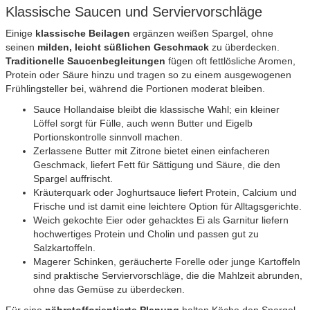
Klassische Saucen und Serviervorschläge
Einige
klassische Beilagen
ergänzen weißen Spargel, ohne
seinen
milden, leicht süßlichen Geschmack
zu überdecken.
Traditionelle Saucenbegleitungen
fügen oft fettlösliche Aromen,
Protein oder Säure hinzu und tragen so zu einem ausgewogenen
Frühlingsteller bei, während die Portionen moderat bleiben.
Sauce Hollandaise bleibt die klassische Wahl; ein kleiner
Löffel sorgt für Fülle, auch wenn Butter und Eigelb
Portionskontrolle sinnvoll machen.
Zerlassene Butter mit Zitrone bietet einen einfacheren
Geschmack, liefert Fett für Sättigung und Säure, die den
Spargel auffrischt.
Kräuterquark oder Joghurtsauce liefert Protein, Calcium und
Frische und ist damit eine leichtere Option für Alltagsgerichte.
Weich gekochte Eier oder gehacktes Ei als Garnitur liefern
hochwertiges Protein und Cholin und passen gut zu
Salzkartoffeln.
Magerer Schinken, geräucherte Forelle oder junge Kartoffeln
sind praktische Serviervorschläge, die die Mahlzeit abrunden,
ohne das Gemüse zu überdecken.
Für eine
nährstofforientierte Planung
halten Köche den Spargel