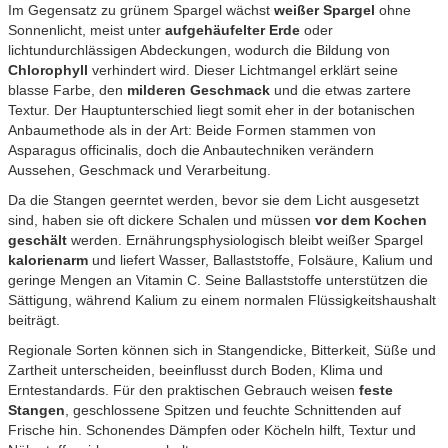
Im Gegensatz zu grünem Spargel wächst
weißer Spargel
ohne
Sonnenlicht, meist unter
aufgehäufelter Erde
oder
lichtundurchlässigen Abdeckungen, wodurch die Bildung von
Chlorophyll
verhindert wird. Dieser Lichtmangel erklärt seine
blasse Farbe, den
milderen Geschmack
und die etwas zartere
Textur. Der Hauptunterschied liegt somit eher in der botanischen
Anbaumethode als in der Art: Beide Formen stammen von
Asparagus officinalis, doch die Anbautechniken verändern
Aussehen, Geschmack und Verarbeitung.
Da die Stangen geerntet werden, bevor sie dem Licht ausgesetzt
sind, haben sie oft dickere Schalen und müssen
vor dem Kochen
geschält
werden. Ernährungsphysiologisch bleibt weißer Spargel
kalorienarm
und liefert Wasser, Ballaststoffe, Folsäure, Kalium und
geringe Mengen an Vitamin C. Seine Ballaststoffe unterstützen die
Sättigung, während Kalium zu einem normalen Flüssigkeitshaushalt
beiträgt.
Regionale Sorten können sich in Stangendicke, Bitterkeit, Süße und
Zartheit unterscheiden, beeinflusst durch Boden, Klima und
Erntestandards. Für den praktischen Gebrauch weisen
feste
Stangen
, geschlossene Spitzen und feuchte Schnittenden auf
Frische hin. Schonendes Dämpfen oder Köcheln hilft, Textur und