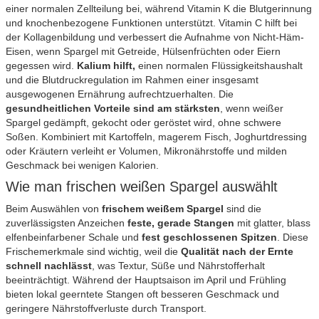
einer normalen Zellteilung bei, während Vitamin K die Blutgerinnung
und knochenbezogene Funktionen unterstützt. Vitamin C hilft bei
der Kollagenbildung und verbessert die Aufnahme von Nicht-Häm-
Eisen, wenn Spargel mit Getreide, Hülsenfrüchten oder Eiern
gegessen wird.
Kalium hilft,
einen normalen Flüssigkeitshaushalt
und die Blutdruckregulation im Rahmen einer insgesamt
ausgewogenen Ernährung aufrechtzuerhalten. Die
gesundheitlichen Vorteile sind am stärksten
, wenn weißer
Spargel gedämpft, gekocht oder geröstet wird, ohne schwere
Soßen. Kombiniert mit Kartoffeln, magerem Fisch, Joghurtdressing
oder Kräutern verleiht er Volumen, Mikronährstoffe und milden
Geschmack bei wenigen Kalorien.
Wie man frischen weißen Spargel auswählt
Beim Auswählen von
frischem weißem Spargel
sind die
zuverlässigsten Anzeichen
feste, gerade Stangen
mit glatter, blass
elfenbeinfarbener Schale und
fest geschlossenen Spitzen
. Diese
Frischemerkmale sind wichtig, weil die
Qualität nach der Ernte
schnell nachlässt
, was Textur, Süße und Nährstofferhalt
beeinträchtigt. Während der Hauptsaison im April und Frühling
bieten lokal geerntete Stangen oft besseren Geschmack und
geringere Nährstoffverluste durch Transport.