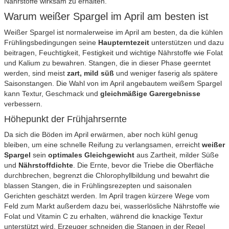
Nährstoffe wirksam zu erhalten.
Warum weißer Spargel im April am besten ist
Weißer Spargel ist normalerweise im April am besten, da die kühlen
Frühlingsbedingungen seine
Haupterntezeit
unterstützen und dazu
beitragen, Feuchtigkeit, Festigkeit und wichtige Nährstoffe wie Folat
und Kalium zu bewahren. Stangen, die in dieser Phase geerntet
werden, sind meist
zart, mild süß
und weniger faserig als spätere
Saisonstangen. Die Wahl von im April angebautem weißem Spargel
kann Textur, Geschmack und
gleichmäßige Garergebnisse
verbessern.
Höhepunkt der Frühjahrsernte
Da sich die Böden im April erwärmen, aber noch kühl genug
bleiben, um eine schnelle Reifung zu verlangsamen, erreicht
weißer
Spargel
sein
optimales Gleichgewicht
aus Zartheit, milder Süße
und
Nährstoffdichte
. Die Ernte, bevor die Triebe die Oberfläche
durchbrechen, begrenzt die Chlorophyllbildung und bewahrt die
blassen Stangen, die in Frühlingsrezepten und saisonalen
Gerichten geschätzt werden. Im April tragen kürzere Wege vom
Feld zum Markt außerdem dazu bei, wasserlösliche Nährstoffe wie
Folat und Vitamin C zu erhalten, während die knackige Textur
unterstützt wird. Erzeuger schneiden die Stangen in der Regel