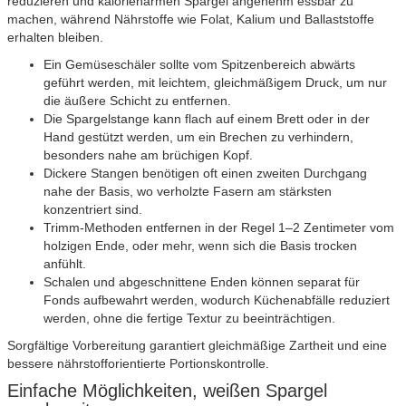
reduzieren und kalorienarmen Spargel angenehm essbar zu
machen, während Nährstoffe wie Folat, Kalium und Ballaststoffe
erhalten bleiben.
Ein Gemüseschäler sollte vom Spitzenbereich abwärts
geführt werden, mit leichtem, gleichmäßigem Druck, um nur
die äußere Schicht zu entfernen.
Die Spargelstange kann flach auf einem Brett oder in der
Hand gestützt werden, um ein Brechen zu verhindern,
besonders nahe am brüchigen Kopf.
Dickere Stangen benötigen oft einen zweiten Durchgang
nahe der Basis, wo verholzte Fasern am stärksten
konzentriert sind.
Trimm-Methoden entfernen in der Regel 1–2 Zentimeter vom
holzigen Ende, oder mehr, wenn sich die Basis trocken
anfühlt.
Schalen und abgeschnittene Enden können separat für
Fonds aufbewahrt werden, wodurch Küchenabfälle reduziert
werden, ohne die fertige Textur zu beeinträchtigen.
Sorgfältige Vorbereitung garantiert gleichmäßige Zartheit und eine
bessere nährstofforientierte Portionskontrolle.
Einfache Möglichkeiten, weißen Spargel