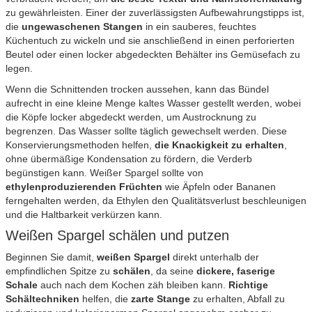
zu gewährleisten. Einer der zuverlässigsten Aufbewahrungstipps ist,
die
ungewaschenen Stangen
in ein sauberes, feuchtes
Küchentuch zu wickeln und sie anschließend in einen perforierten
Beutel oder einen locker abgedeckten Behälter ins Gemüsefach zu
legen.
Wenn die Schnittenden trocken aussehen, kann das Bündel
aufrecht in eine kleine Menge kaltes Wasser gestellt werden, wobei
die Köpfe locker abgedeckt werden, um Austrocknung zu
begrenzen. Das Wasser sollte täglich gewechselt werden. Diese
Konservierungsmethoden helfen,
die Knackigkeit zu erhalten
,
ohne übermäßige Kondensation zu fördern, die Verderb
begünstigen kann. Weißer Spargel sollte von
ethylenproduzierenden Früchten
wie Äpfeln oder Bananen
ferngehalten werden, da Ethylen den Qualitätsverlust beschleunigen
und die Haltbarkeit verkürzen kann.
Weißen Spargel schälen und putzen
Beginnen Sie damit,
weißen Spargel
direkt unterhalb der
empfindlichen Spitze zu
schälen
, da seine
dickere, faserige
Schale
auch nach dem Kochen zäh bleiben kann.
Richtige
Schältechniken
helfen, die
zarte Stange
zu erhalten, Abfall zu