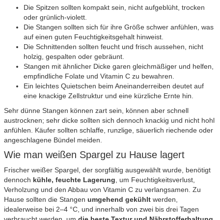
Die Spitzen sollten kompakt sein, nicht aufgeblüht, trocken
oder grünlich-violett.
Die Stangen sollten sich für ihre Größe schwer anfühlen, was
auf einen guten Feuchtigkeitsgehalt hinweist.
Die Schnittenden sollten feucht und frisch aussehen, nicht
holzig, gespalten oder gebräunt.
Stangen mit ähnlicher Dicke garen gleichmäßiger und helfen,
empfindliche Folate und Vitamin C zu bewahren.
Ein leichtes Quietschen beim Aneinanderreiben deutet auf
eine knackige Zellstruktur und eine kürzliche Ernte hin.
Sehr dünne Stangen können zart sein, können aber schnell
austrocknen; sehr dicke sollten sich dennoch knackig und nicht hohl
anfühlen. Käufer sollten schlaffe, runzlige, säuerlich riechende oder
angeschlagene Bündel meiden.
Wie man weißen Spargel zu Hause lagert
Frischer weißer Spargel, der sorgfältig ausgewählt wurde, benötigt
dennoch
kühle, feuchte Lagerung
, um Feuchtigkeitsverlust,
Verholzung und den Abbau von Vitamin C zu verlangsamen. Zu
Hause sollten die Stangen
umgehend gekühlt
werden,
idealerweise bei 2–4 °C, und innerhalb von zwei bis drei Tagen
verbraucht werden, um
die beste Textur und Nährstofferhaltung