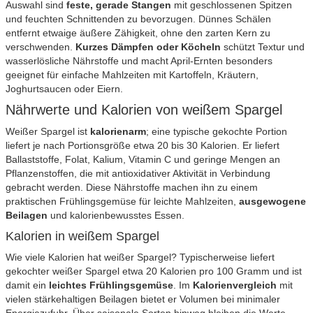
Auswahl sind
feste, gerade Stangen
mit geschlossenen Spitzen
und feuchten Schnittenden zu bevorzugen. Dünnes Schälen
entfernt etwaige äußere Zähigkeit, ohne den zarten Kern zu
verschwenden.
Kurzes Dämpfen oder Köcheln
schützt Textur und
wasserlösliche Nährstoffe und macht April-Ernten besonders
geeignet für einfache Mahlzeiten mit Kartoffeln, Kräutern,
Joghurtsaucen oder Eiern.
Nährwerte und Kalorien von weißem Spargel
Weißer Spargel ist
kalorienarm
; eine typische gekochte Portion
liefert je nach Portionsgröße etwa 20 bis 30 Kalorien. Er liefert
Ballaststoffe, Folat, Kalium, Vitamin C und geringe Mengen an
Pflanzenstoffen, die mit antioxidativer Aktivität in Verbindung
gebracht werden. Diese Nährstoffe machen ihn zu einem
praktischen Frühlingsgemüse für leichte Mahlzeiten,
ausgewogene
Beilagen
und kalorienbewusstes Essen.
Kalorien in weißem Spargel
Wie viele Kalorien hat weißer Spargel? Typischerweise liefert
gekochter weißer Spargel etwa 20 Kalorien pro 100 Gramm und ist
damit ein
leichtes Frühlingsgemüse
. Im
Kalorienvergleich
mit
vielen stärkehaltigen Beilagen bietet er Volumen bei minimaler
Energiezufuhr. Über saisonale Sorten hinweg bleiben die Werte