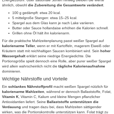
ähnlich, obwohl
die Zubereitung die Gesamtwerte verändert
.
100 g gedämpft: etwa 20 kcal.
5 mittelgroße Stangen: etwa 15–25 kcal.
Spargel aus dem Glas kann je nach Lake variieren.
Butter oder Sauce hollandaise erhöhen die Kalorien schnell.
Grillen ohne Öl hält ihn kalorienarm.
Für die praktische Mahlzeitenplanung passt weißer Spargel auf
kalorienarme Teller
, wenn er mit Kartoffeln, magerem Eiweiß oder
Kräutern statt mit reichhaltigen Saucen kombiniert wird. Sein
hoher
Wassergehalt
erklärt seine niedrige Energiedichte. Die
Portionsgröße spielt dennoch eine Rolle, aber purer weißer Spargel
wird allein wahrscheinlich nicht die
tägliche Kalorienaufnahme
dominieren.
Wichtige Nährstoffe und Vorteile
Ein
schlankes Nährstoffprofil
macht weißen Spargel nützlich für
kalorienarme Mahlzeiten
, während er dennoch Ballaststoffe, Folat,
Vitamin K
, Vitamin C, Kalium und kleine Mengen pflanzlicher
Antioxidantien liefert. Seine
Ballaststoffe unterstützen die
Verdauung
und tragen dazu bei, dass Mahlzeiten sättigender
wirken, was die Portionskontrolle unterstützen kann. Folat trägt zu