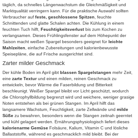
täglich, da schnelles Längenwachstum die Gleichmäßigkeit und
Marktqualität verringern kann. Für die praktische Auswahl sollten
Verbraucher auf
feste, geschlossene Spitzen
, feuchte
Schnittenden und glatte Schalen achten. Die Kühlung in einem
feuchten Tuch hilft,
Feuchtigkeitsverlust
bis zum Kochen zu
verlangsamen. Dieses Frühlingsfenster auf dem Höhepunkt der
Saison macht weißen Spargel besonders geeignet für
leichte
Mahlzeiten
, einfache Zubereitungen und kalorienbewusste
Speisepläne, die auf Frische ausgerichtet sind.
Zarter milder Geschmack
Der kühle Boden im April gibt
blassen Spargelstangen
mehr Zeit,
eine
zarte Textur
und einen milden, reinen Geschmack zu
entwickeln, bevor Wärme die Faserbildung und Bitterkeit
beschleunigt. Weißer Spargel bleibt vor Licht geschützt, wodurch
die Chlorophyllbildung begrenzt wird und weichere, weniger grasige
Noten entstehen als bei grünen Stangen. Im April hilft das
langsamere Wachstum, Feuchtigkeit, zarte Zellwände und
milde
Süße
zu bewahren, besonders wenn die Stangen zeitnah geerntet
und kühl gelagert werden. Ernährungsphysiologisch liefert dieses
kalorienarme Gemüse
Folsäure, Kalium, Vitamin C und lösliche
Ballaststoffe, während es geschmacklich mild bleibt. Bei der