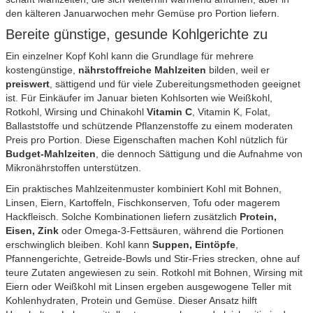
den kälteren Januarwochen mehr Gemüse pro Portion liefern.
Bereite günstige, gesunde Kohlgerichte zu
Ein einzelner Kopf Kohl kann die Grundlage für mehrere
kostengünstige,
nährstoffreiche Mahlzeiten
bilden, weil er
preiswert
, sättigend und für viele Zubereitungsmethoden geeignet
ist. Für Einkäufer im Januar bieten Kohlsorten wie Weißkohl,
Rotkohl, Wirsing und Chinakohl
Vitamin C
, Vitamin K, Folat,
Ballaststoffe und schützende Pflanzenstoffe zu einem moderaten
Preis pro Portion. Diese Eigenschaften machen Kohl nützlich für
Budget-Mahlzeiten
, die dennoch Sättigung und die Aufnahme von
Mikronährstoffen unterstützen.
Ein praktisches Mahlzeitenmuster kombiniert Kohl mit Bohnen,
Linsen, Eiern, Kartoffeln, Fischkonserven, Tofu oder magerem
Hackfleisch. Solche Kombinationen liefern zusätzlich
Protein,
Eisen, Zink
oder Omega-3-Fettsäuren, während die Portionen
erschwinglich bleiben. Kohl kann
Suppen, Eintöpfe
,
Pfannengerichte, Getreide-Bowls und Stir-Fries strecken, ohne auf
teure Zutaten angewiesen zu sein. Rotkohl mit Bohnen, Wirsing mit
Eiern oder Weißkohl mit Linsen ergeben ausgewogene Teller mit
Kohlenhydraten, Protein und Gemüse. Dieser Ansatz hilft