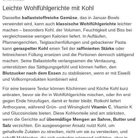
Leichte Wohlfühlgerichte mit Kohl
Dasselbe
ballaststoffreiche Gemüse
, das in Januar-Bowls
verwendet wird, kann auch
klassische Wohlfühlgerichte
leichter
machen – besonders Kohl, der Volumen, Feuchtigkeit und Biss bei
vergleichsweise wenigen Kalorien liefert. In Aufläufen,
Pfannengerichten, Teigtaschenfüllungen und gebackener Pasta
kann
geraspelter Kohl
einen Teil der
raffinierten Stärke
oder
fettreicheren Füllung ersetzen und die Portionen dennoch sättigend
machen. Seine Ballaststoffe verlangsamen die Verdauung,
unterstützen das Sättigungsgefühl und können helfen, den
Blutzucker nach dem Essen
zu stabilisieren, wenn er mit Eiweiß
und Vollkornprodukten kombiniert wird.
Für eine bessere Textur können Köchinnen und Köche Kohl kurz
anbraten, bevor sie ihn in Wohlfühlgerichte mischen, oder ihn erst
gegen Ende hinzufügen, damit er fester bleibt. Rotkohl liefert
Anthocyane, während Grün- und Wirsingkohl
Vitamin C
, Vitamin K
und Glucosinolate bieten. Diese Kohlvorteile sind am stärksten,
wenn die Gerichte auf
übermäßige Mengen an Sahne, Butter und
Salz
verzichten. Ein ausgewogener Ansatz nutzt Kohl, um
gehaltvolle Zutaten zu strecken, nicht um sie zu verstecken, und
schafft Mahlzeiten, die sich weiterhin wärmend anfühlen, aber in