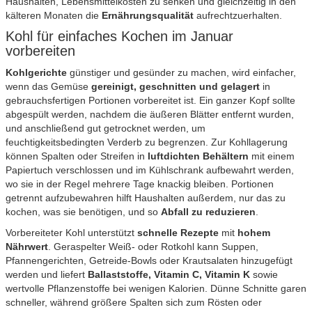
Haushalten, Lebensmittelkosten zu senken und gleichzeitig in den
kälteren Monaten die
Ernährungsqualität
aufrechtzuerhalten.
Kohl für einfaches Kochen im Januar
vorbereiten
Kohlgerichte
günstiger und gesünder zu machen, wird einfacher,
wenn das Gemüse
gereinigt, geschnitten und gelagert
in
gebrauchsfertigen Portionen vorbereitet ist. Ein ganzer Kopf sollte
abgespült werden, nachdem die äußeren Blätter entfernt wurden,
und anschließend gut getrocknet werden, um
feuchtigkeitsbedingten Verderb zu begrenzen. Zur Kohllagerung
können Spalten oder Streifen in
luftdichten Behältern
mit einem
Papiertuch verschlossen und im Kühlschrank aufbewahrt werden,
wo sie in der Regel mehrere Tage knackig bleiben. Portionen
getrennt aufzubewahren hilft Haushalten außerdem, nur das zu
kochen, was sie benötigen, und so
Abfall zu reduzieren
.
Vorbereiteter Kohl unterstützt
schnelle Rezepte
mit
hohem
Nährwert
. Geraspelter Weiß- oder Rotkohl kann Suppen,
Pfannengerichten, Getreide-Bowls oder Krautsalaten hinzugefügt
werden und liefert
Ballaststoffe, Vitamin C, Vitamin K
sowie
wertvolle Pflanzenstoffe bei wenigen Kalorien. Dünne Schnitte garen
schneller, während größere Spalten sich zum Rösten oder