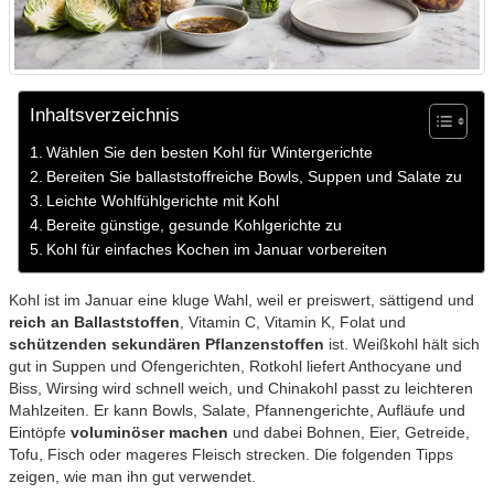
Inhaltsverzeichnis
Wählen Sie den besten Kohl für Wintergerichte
Bereiten Sie ballaststoffreiche Bowls, Suppen und Salate zu
Leichte Wohlfühlgerichte mit Kohl
Bereite günstige, gesunde Kohlgerichte zu
Kohl für einfaches Kochen im Januar vorbereiten
Kohl ist im Januar eine kluge Wahl, weil er preiswert, sättigend und
reich an Ballaststoffen
, Vitamin C, Vitamin K, Folat und
schützenden sekundären Pflanzenstoffen
ist. Weißkohl hält sich
gut in Suppen und Ofengerichten, Rotkohl liefert Anthocyane und
Biss, Wirsing wird schnell weich, und Chinakohl passt zu leichteren
Mahlzeiten. Er kann Bowls, Salate, Pfannengerichte, Aufläufe und
Eintöpfe
voluminöser machen
und dabei Bohnen, Eier, Getreide,
Tofu, Fisch oder mageres Fleisch strecken. Die folgenden Tipps
zeigen, wie man ihn gut verwendet.