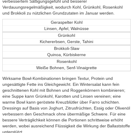
verbessertem Sättigungsgefühl und besserer
Verdauungsregelmäßigkeit, wodurch Kohl, Grünkohl, Rosenkohl
und Brokkoli zu nützlichen Grundzutaten im Januar werden.
Geraspelter Kohl
Linsen, Apfel, Walnüsse
Grünkohl
Kichererbsen, Gerste, Tahini
Brokkoli-Slaw
Quinoa, Kürbiskerne
Rosenkohl
Weiße Bohnen, Senf-Vinaigrette
Wirksame Bowl-Kombinationen bringen Textur, Protein und
ungesättigte Fette ins Gleichgewicht. Ein Wintersalat kann fein
geschnittenen Kohl mit Bohnen und Roggenkörnern kombinieren;
eine Suppe kann Grünkohl, Karotten und Linsen vereinen; eine
warme Bowl kann geröstete Kreuzblütler über Farro schichten.
Dressings auf Basis von Joghurt, Zitrusfrüchten, Essig oder Olivenöl
verbessern den Geschmack ohne übermäßige Schwere. Für eine
bessere Verträglichkeit können die Portionen schrittweise erhöht
werden, wobei ausreichend Flüssigkeit die Wirkung der Ballaststoffe
unterstützt.