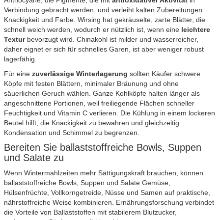
Verbindung gebracht werden, und verleiht kalten Zubereitungen
Knackigkeit und Farbe. Wirsing hat gekräuselte, zarte Blätter, die
schnell weich werden, wodurch er nützlich ist, wenn eine
leichtere
Textur
bevorzugt wird. Chinakohl ist milder und wasserreicher,
daher eignet er sich für schnelles Garen, ist aber weniger robust
lagerfähig.
Für eine
zuverlässige Winterlagerung
sollten Käufer schwere
Köpfe mit festen Blättern, minimaler Bräunung und ohne
säuerlichen Geruch wählen. Ganze Kohlköpfe halten länger als
angeschnittene Portionen, weil freiliegende Flächen schneller
Feuchtigkeit und Vitamin C verlieren. Die Kühlung in einem lockeren
Beutel hilft, die Knackigkeit zu bewahren und gleichzeitig
Kondensation und Schimmel zu begrenzen.
Bereiten Sie ballaststoffreiche Bowls, Suppen
und Salate zu
Wenn Wintermahlzeiten mehr Sättigungskraft brauchen, können
ballaststoffreiche Bowls, Suppen und Salate Gemüse,
Hülsenfrüchte, Vollkorngetreide, Nüsse und Samen auf praktische,
nährstoffreiche Weise kombinieren. Ernährungsforschung verbindet
die Vorteile von Ballaststoffen mit stabilerem Blutzucker,