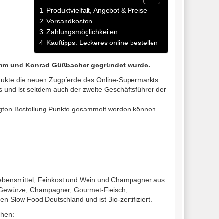
Produktvielfalt, Angebot & Preise
Versandkosten
Zahlungsmöglichkeiten
Kauftipps: Leckeres online bestellen
 Humm und Konrad Güßbacher gegründet wurde.
rodukte die neuen Zugpferde des Online-Supermarkts
und ist seitdem auch der zweite Geschäftsführer der
igten Bestellung Punkte gesammelt werden können.
 Lebensmittel, Feinkost und Wein und Champagner aus
e Gewürze, Champagner, Gourmet-Fleisch,
 Slow Food Deutschland und ist Bio-zertifiziert.
ehen: