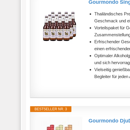
Gourmondo Singh
Thailändisches Pre
Geschmack und eine
Vorteilspaket für 
Zusammenstellung, 
Erfrischender Ges
einen erfrischende
Optimaler Alkoholg
und sich hervorrag
Vielseitig genießb
Begleiter für jeden
BESTSELLER NR. 3
Gourmondo DjuDj