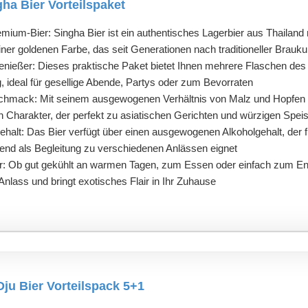
a Bier Vorteilspaket
mium-Bier: Singha Bier ist ein authentisches Lagerbier aus Thailand
r goldenen Farbe, das seit Generationen nach traditioneller Braukun
Genießer: Dieses praktische Paket bietet Ihnen mehrere Flaschen des 
ideal für gesellige Abende, Partys oder zum Bevorraten
chmack: Mit seinem ausgewogenen Verhältnis von Malz und Hopfen bi
n Charakter, der perfekt zu asiatischen Gerichten und würzigen Spei
ehalt: Das Bier verfügt über einen ausgewogenen Alkoholgehalt, der
end als Begleitung zu verschiedenen Anlässen eignet
ar: Ob gut gekühlt an warmen Tagen, zum Essen oder einfach zum Entsp
 Anlass und bringt exotisches Flair in Ihr Zuhause
u Bier Vorteilspack 5+1