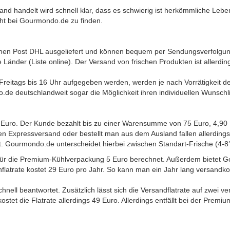
d handelt wird schnell klar, dass es schwierig ist herkömmliche Lebe
cht bei Gourmondo.de zu finden.
hen Post DHL ausgeliefert und können bequem per Sendungsverfolgung
Länder (Liste online). Der Versand von frischen Produkten ist allerdin
reitags bis 16 Uhr aufgegeben werden, werden je nach Vorrätigkeit de
e deutschlandweit sogar die Möglichkeit ihren individuellen Wunschl
 Euro. Der Kunde bezahlt bis zu einer Warensumme von 75 Euro, 4,90 
n Expressversand oder bestellt man aus dem Ausland fallen allerdings
. Gourmondo.de unterscheidet hierbei zwischen Standart-Frische (4-8
für die Premium-Kühlverpackung 5 Euro berechnet. Außerdem bietet G
flatrate kostet 29 Euro pro Jahr. So kann man ein Jahr lang versandkos
ell beantwortet. Zusätzlich lässt sich die Versandflatrate auf zwei 
stet die Flatrate allerdings 49 Euro. Allerdings entfällt bei der Prem