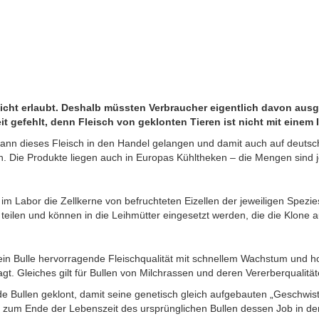
 nicht erlaubt. Deshalb müssten Verbraucher eigentlich davon aus
t gefehlt, denn Fleisch von geklonten Tieren ist nicht mit einem 
kann dieses Fleisch in den Handel gelangen und damit auch auf deuts
n. Die Produkte liegen auch in Europas Kühltheken – die Mengen sind
 Labor die Zellkerne von befruchteten Eizellen der jeweiligen Spezie
 teilen und können in die Leihmütter eingesetzt werden, die die Klone 
t ein Bulle hervorragende Fleischqualität mit schnellem Wachstum und
gt. Gleiches gilt für Bullen von Milchrassen und deren Vererberqualität
Bullen geklont, damit seine genetisch gleich aufgebauten „Geschwist
n zum Ende der Lebenszeit des ursprünglichen Bullen dessen Job in de