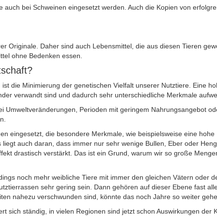
se auch bei Schweinen eingesetzt werden. Auch die Kopien von erfolgre
rer Originale. Daher sind auch Lebensmittel, die aus diesen Tieren g
ttel ohne Bedenken essen.
tschaft?
 ist die Minimierung der genetischen Vielfalt unserer Nutztiere. Eine h
ander verwandt sind und dadurch sehr unterschiedliche Merkmale aufwe
bei Umweltveränderungen, Perioden mit geringem Nahrungsangebot oder
n.
n eingesetzt, die besondere Merkmale, wie beispielsweise eine hohe M
s liegt auch daran, dass immer nur sehr wenige Bullen, Eber oder Hen
fekt drastisch verstärkt. Das ist ein Grund, warum wir so große Menge
rdings noch mehr weibliche Tiere mit immer den gleichen Vätern oder 
Nutztierrassen sehr gering sein. Dann gehören auf dieser Ebene fast al
eiten nahezu verschwunden sind, könnte das noch Jahre so weiter gehe
 sich ständig, in vielen Regionen sind jetzt schon Auswirkungen de