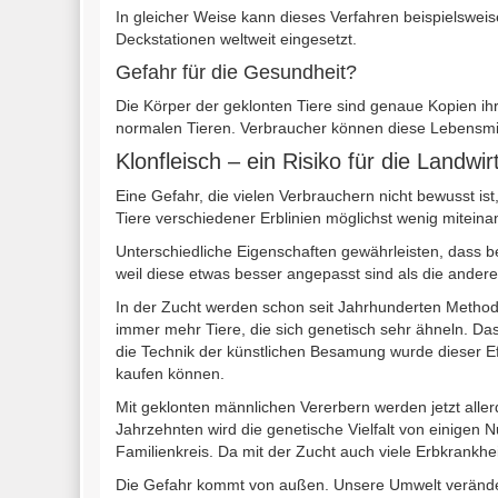
In gleicher Weise kann dieses Verfahren beispielswei
Deckstationen weltweit eingesetzt.
Gefahr für die Gesundheit?
Die Körper der geklonten Tiere sind genaue Kopien ih
normalen Tieren. Verbraucher können diese Lebensmi
Klonfleisch – ein Risiko für die Landwir
Eine Gefahr, die vielen Verbrauchern nicht bewusst ist,
Tiere verschiedener Erblinien möglichst wenig mitein
Unterschiedliche Eigenschaften gewährleisten, dass 
weil diese etwas besser angepasst sind als die andere
In der Zucht werden schon seit Jahrhunderten Methode
immer mehr Tiere, die sich genetisch sehr ähneln. Da
die Technik der künstlichen Besamung wurde dieser Ef
kaufen können.
Mit geklonten männlichen Vererbern werden jetzt alle
Jahrzehnten wird die genetische Vielfalt von einigen 
Familienkreis. Da mit der Zucht auch viele Erbkrankh
Die Gefahr kommt von außen. Unsere Umwelt verändert