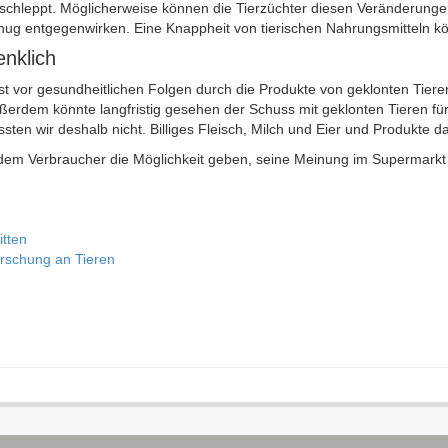
leppt. Möglicherweise können die Tierzüchter diesen Veränderungen mi
nug entgegenwirken. Eine Knappheit von tierischen Nahrungsmitteln kö
enklich
ngst vor gesundheitlichen Folgen durch die Produkte von geklonten Tie
ßerdem könnte langfristig gesehen der Schuss mit geklonten Tieren fü
en wir deshalb nicht. Billiges Fleisch, Milch und Eier und Produkte
dem Verbraucher die Möglichkeit geben, seine Meinung im Supermarkt
itten
orschung an Tieren