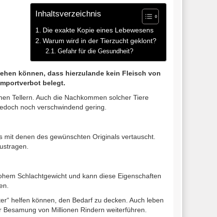
Inhaltsverzeichnis
Die exakte Kopie eines Lebewesens
Warum wird in der Tierzucht geklont?
Gefahr für die Gesundheit?
gehen können, dass hierzulande kein Fleisch von
Importverbot belegt.
chen Tellern. Auch die Nachkommen solcher Tiere
 jedoch noch verschwindend gering.
s mit denen des gewünschten Originals vertauscht.
austragen.
 hohem Schlachtgewicht und kann diese Eigenschaften
en.
er“ helfen können, den Bedarf zu decken. Auch leben
r Besamung von Millionen Rindern weiterführen.