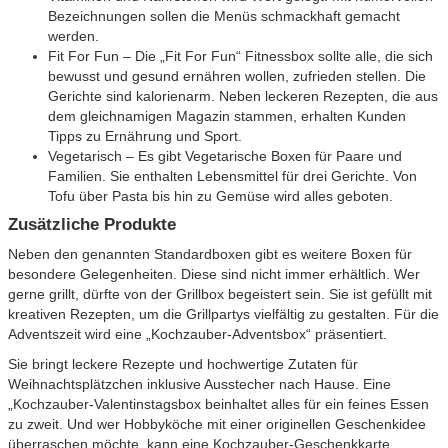
Bezeichnungen sollen die Menüs schmackhaft gemacht
werden.
Fit For Fun – Die „Fit For Fun“ Fitnessbox sollte alle, die sich
bewusst und gesund ernähren wollen, zufrieden stellen. Die
Gerichte sind kalorienarm. Neben leckeren Rezepten, die aus
dem gleichnamigen Magazin stammen, erhalten Kunden
Tipps zu Ernährung und Sport.
Vegetarisch – Es gibt Vegetarische Boxen für Paare und
Familien. Sie enthalten Lebensmittel für drei Gerichte. Von
Tofu über Pasta bis hin zu Gemüse wird alles geboten.
Zusätzliche Produkte
Neben den genannten Standardboxen gibt es weitere Boxen für
besondere Gelegenheiten. Diese sind nicht immer erhältlich. Wer
gerne grillt, dürfte von der Grillbox begeistert sein. Sie ist gefüllt mit
kreativen Rezepten, um die Grillpartys vielfältig zu gestalten. Für die
Adventszeit wird eine „Kochzauber-Adventsbox“ präsentiert.
Sie bringt leckere Rezepte und hochwertige Zutaten für
Weihnachtsplätzchen inklusive Ausstecher nach Hause. Eine
„Kochzauber-Valentinstagsbox beinhaltet alles für ein feines Essen
zu zweit. Und wer Hobbyköche mit einer originellen Geschenkidee
überraschen möchte, kann eine Kochzauber-Geschenkkarte